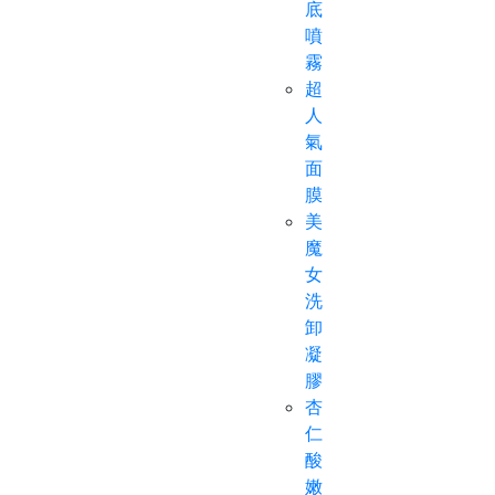
底
噴
霧
超
人
氣
面
膜
美
魔
女
洗
卸
凝
膠
杏
仁
酸
嫩