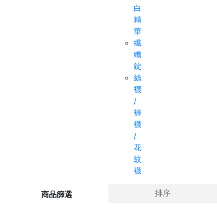
白
精
華
纖
纖
錠
絲
襪
/
褲
襪
/
花
紋
襪
排序
商品篩選