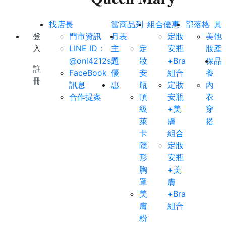
找店長
當
商品列
組合優惠
部落格
其
登
門市資訊
月
表
定妝
美
他
入
LINE ID：
主
定
安瓶
妝
產
@onl4212s
題
妝
+Bra
保
品
註
FaceBook
優
安
組合
養
冊
訊息
惠
瓶
定妝
內
合作提案
頂
安瓶
衣
級
+美
穿
萊
膚
搭
卡
組合
隱
定妝
形
安瓶
胸
+美
罩
膚
美
+Bra
膚
組合
粉