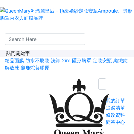
熱門關鍵字
精品面膜
防水不脫妝
洗卸 2in1
隱形胸罩
定妝安瓶
纖纖錠
解放凍
龜鹿鴕蔘膠原
我的訂單
追蹤清單
修改資料
問答中心