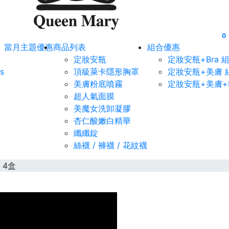
0
當月主題優惠
商品列表
組合優惠
定妝安瓶
定妝安瓶+Bra 
s
頂級萊卡隱形胸罩
定妝安瓶+美膚 
美膚粉底噴霧
定妝安瓶+美膚+B
超人氣面膜
美魔女洗卸凝膠
杏仁酸嫩白精華
纖纖錠
絲襪 / 褲襪 / 花紋襪
 4盒