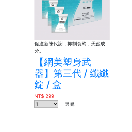
促進新陳代謝，抑制食慾，天然成
分。
【網美塑身武
器】第三代 / 纖纖
錠 / 盒
NT$ 299
選 購