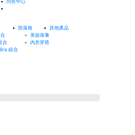
問答中心
部落格
其他產品
組合
美妝保養
組合
內衣穿搭
ra 組合