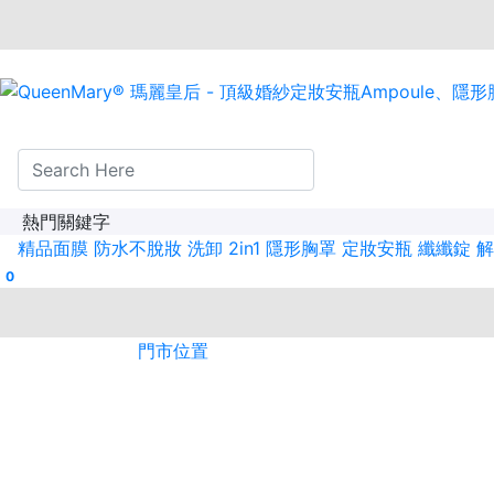
熱門關鍵字
精品面膜
防水不脫妝
洗卸 2in1
隱形胸罩
定妝安瓶
纖纖錠
解
0
門市位置