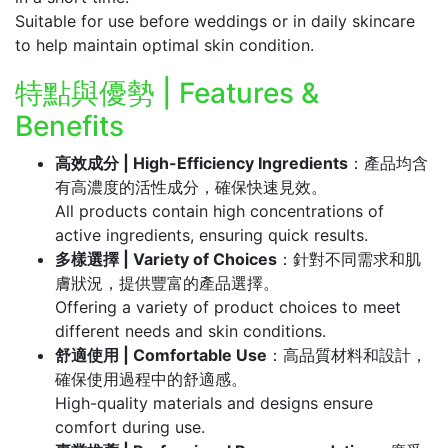
Suitable for use before weddings or in daily skincare
to help maintain optimal skin condition.
特點與優勢 | Features &
Benefits
高效成分 | High-Efficiency Ingredients
：產品均含
有高濃度的活性成分，確保快速見效。
All products contain high concentrations of
active ingredients, ensuring quick results.
多樣選擇 | Variety of Choices
：針對不同需求和肌
膚狀況，提供豐富的產品選擇。
Offering a variety of product choices to meet
different needs and skin conditions.
舒適使用 | Comfortable Use
：高品質材料和設計，
確保使用過程中的舒適感。
High-quality materials and designs ensure
comfort during use.