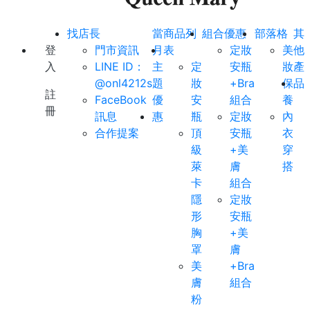
找店長
當
商品列
組合優惠
部落格
其
登
門市資訊
月
表
定妝
美
他
入
LINE ID：
主
定
安瓶
妝
產
@onl4212s
題
妝
+Bra
保
品
註
FaceBook
優
安
組合
養
冊
訊息
惠
瓶
定妝
內
合作提案
頂
安瓶
衣
級
+美
穿
萊
膚
搭
卡
組合
隱
定妝
形
安瓶
胸
+美
罩
膚
美
+Bra
膚
組合
粉