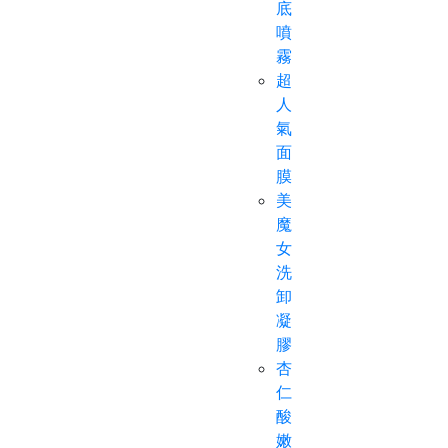
底
噴
霧
超
人
氣
面
膜
美
魔
女
洗
卸
凝
膠
杏
仁
酸
嫩