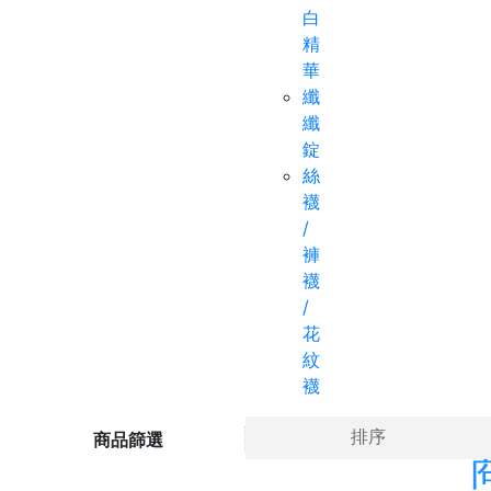
白
精
華
纖
纖
錠
絲
襪
/
褲
襪
/
花
紋
襪
Ho
排序
商品篩選