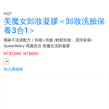
HOT
美魔女卸妝凝膠＜卸妝洗臉保
養3合1＞
獨家不流淚配方 / 卸妝+洗臉 /輕鬆卸妝，潔淨保濕-
QueenMary 瑪麗皇后 美魔女洗卸凝膠
NT$
1,980
NT$
690
加入購物車