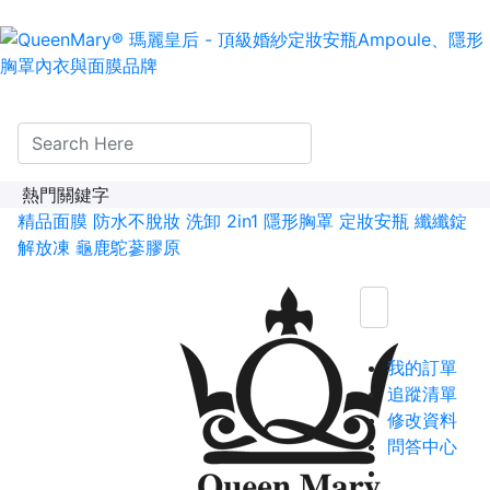
熱門關鍵字
精品面膜
防水不脫妝
洗卸 2in1
隱形胸罩
定妝安瓶
纖纖錠
解放凍
龜鹿鴕蔘膠原
我的訂單
追蹤清單
修改資料
問答中心