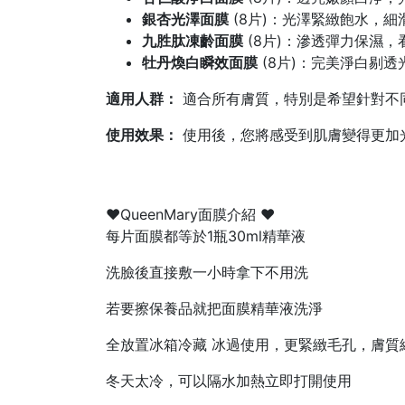
銀杏光澤面膜
(8片)：光澤緊緻飽水，細
九胜肽凍齡面膜
(8片)：滲透彈力保濕，
牡丹煥白瞬效面膜
(8片)：完美淨白剔
適用人群：
適合所有膚質，特別是希望針對不
使用效果：
使用後，您將感受到肌膚變得更加
♥️QueenMary面膜介紹 ♥️
每片面膜都等於1瓶30ml精華液
洗臉後直接敷一小時拿下不用洗
若要擦保養品就把面膜精華液洗淨
全放置冰箱冷藏 冰過使用，更緊緻毛孔，膚質
冬天太冷，可以隔水加熱立即打開使用