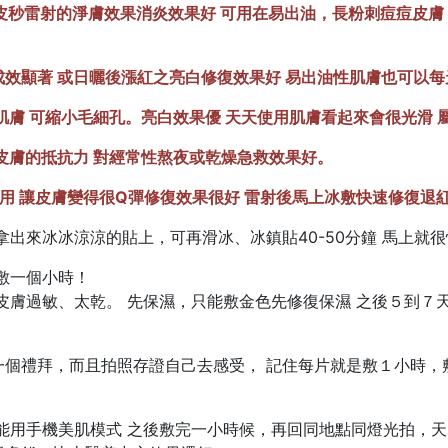
 皮秒雷射的淨膚效果消炎效果好 可用在易出油，長粉刺痘痘皮膚
成效顯著 或日曬後漲紅之亮白修復效果好 易出油性肌膚也可以每
肌膚 可縮小毛細孔。亮白效果優 天天使用肌膚看起來會很光滑 
皮膚的抵抗力 對經常性熬夜或乾燥急救效果好。
後可用 讓皮膚變得很Q彈修復效果很好 雷射後馬上冰敷快速修復退
拿出來冰冰涼涼的貼上，可再滑冰、冰鎮貼40-50分鐘 馬上就
敷一個小時！
皮膚過敏、太乾。 先保濕，只能敷金色先修復保濕 之後５到７
一個禮拜，而且拍照存證自己去感受， 記住每片就是敷１小時，
！
能用手機美肌模式 之後敷完一小時候，再回同地點同燈光拍，天天