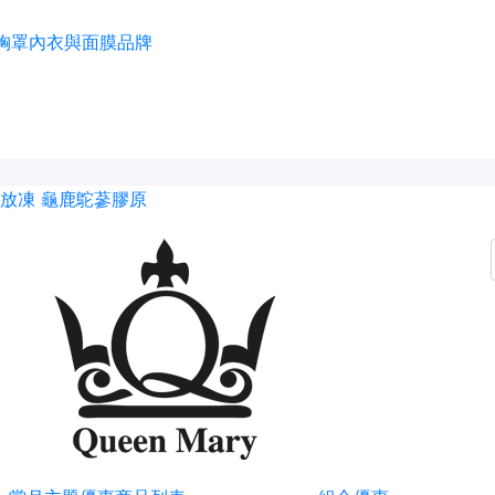
放凍
龜鹿鴕蔘膠原