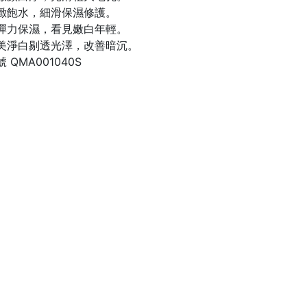
緊緻飽水，細滑保濕修護。
透彈力保濕，看見嫩白年輕。
完美淨白剔透光澤，改善暗沉。
號
QMA001040S