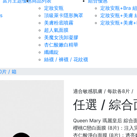
當月主題優惠
商品列表
組合優惠
定妝安瓶
定妝安瓶+Bra 
s
頂級萊卡隱形胸罩
定妝安瓶+美膚 
美膚粉底噴霧
定妝安瓶+美膚+B
超人氣面膜
美魔女洗卸凝膠
杏仁酸嫩白精華
纖纖錠
絲襪 / 褲襪 / 花紋襪
0片 / 箱
適合敏感肌膚 / 每款各8片 /
任選 / 綜合面
Queen Mary 瑪麗皇后 綜合
櫻桃C戀白面膜 (8片)：注
杏仁酸淨白面膜 (8片)：透