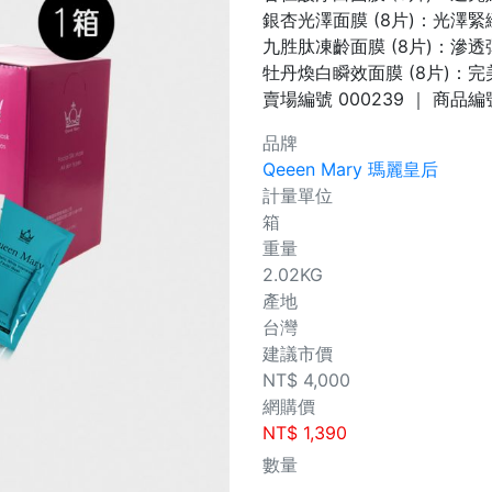
銀杏光澤面膜 (8片)：光澤
九胜肽凍齡面膜 (8片)：滲
牡丹煥白瞬效面膜 (8片)：
賣場編號
000239
｜ 商品編
品牌
Qeeen Mary 瑪麗皇后
計量單位
箱
重量
2.02KG
產地
台灣
建議市價
NT$
4,000
網購價
NT$
1,390
數量