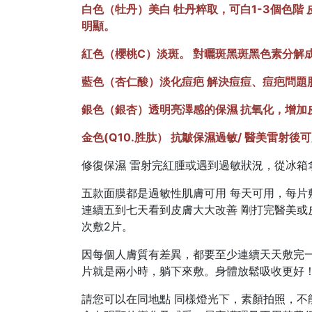
白色（牡丹）美白 牡丹粹取，可白1-3個色階
明顯。
紅色（櫻桃C）淡斑。 對曬斑黑斑黑色素分解
藍色（杏仁酸）淡化痘疤 解決痘痘、痘疤問題
銀色（銀杏）透明亮澤感的保濕 抗氧化，增加
金色(Q10.胜肽） 抗皺保濕過敏/ 醫美雷射
修復保濕 雷射完紅腫或遇到過敏狀況，從冰箱
五款面膜都是過敏性肌膚可用 每天可用，每片
連續五到七天看到皮膚大大改善 剛打完醫美或
次敷2片。
因每個人膚質有差異，都要至少連續天天敷完
片就是兩小時，躺下來敷。身體放鬆吸收更好
請您可以在同地點 同樣燈光下，素顏拍照，不