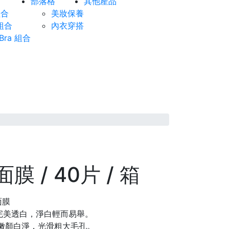
部落格
其他產品
組合
美妝保養
組合
內衣穿搭
ra 組合
膜 / 40片 / 箱
面膜
入完美透白，淨白輕而易舉。
亮嫩顏白淨，光滑粗大毛孔。