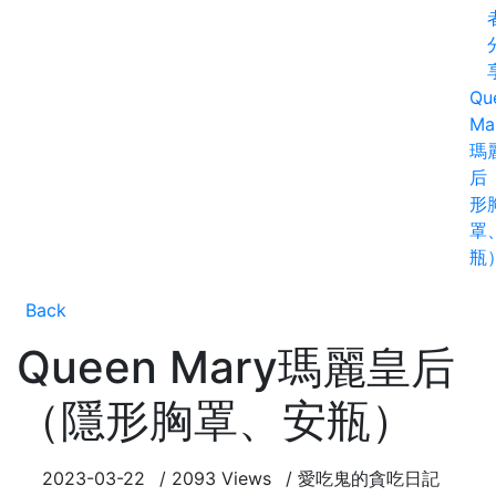
Qu
Ma
瑪
后
形
罩
瓶
Back
Queen Mary瑪麗皇后
（隱形胸罩、安瓶）
2023-03-22
/
2093 Views
/
愛吃鬼的貪吃日記