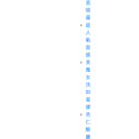
底
噴
霧
超
人
氣
面
膜
美
魔
女
洗
卸
凝
膠
杏
仁
酸
嫩