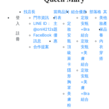
找店長
當
商品列
組合優惠
部落格
其
登
門市資訊
月
表
定妝
美
他
入
LINE ID：
主
定
安瓶
妝
產
@onl4212s
題
妝
+Bra
保
品
註
FaceBook
優
安
組合
養
冊
訊息
惠
瓶
定妝
內
合作提案
頂
安瓶
衣
級
+美
穿
萊
膚
搭
卡
組合
隱
定妝
形
安瓶
胸
+美
罩
膚
美
+Bra
膚
組合
粉