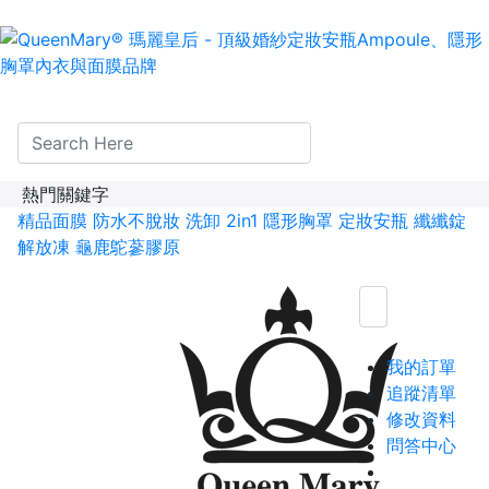
熱門關鍵字
精品面膜
防水不脫妝
洗卸 2in1
隱形胸罩
定妝安瓶
纖纖錠
解放凍
龜鹿鴕蔘膠原
我的訂單
追蹤清單
修改資料
問答中心