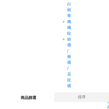
白
精
華
纖
纖
錠
絲
襪
/
褲
襪
/
花
紋
襪
Ho
排序
商品篩選