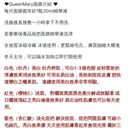
♥️QueenMary面膜介紹 ♥️
每片面膜都等於1瓶30ml精華液
洗臉後直接敷一小時拿下不用洗
若要擦保養品就把面膜精華液洗淨
全放置冰箱冷藏 冰過使用，更緊緻毛孔，膚質細緻大耀進
冬天太冷，可以隔水加熱立即打開使用
白色（牡丹）美白 牡丹粹取，可白1-3個色階 皮秒雷射的
淨膚效果消炎效果好 可用在易出油，長粉刺痘痘皮膚 想快
速變白之蠟黃肌。 連續使用美白效果非常明顯。
紅色（櫻桃C）淡斑。 對曬斑黑斑黑色素分解成效顯著 或
日曬後漲紅之亮白修復效果好 易出油性肌膚也可以每天使
用。
藍色（杏仁酸）淡化痘疤 解決痘痘、痘疤問題肌膚 可縮小
毛細孔。亮白效果優 天天使用肌膚看起來會很光滑 屬於三