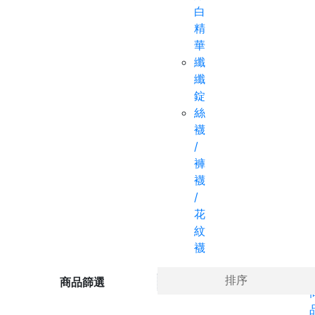
白
精
華
纖
纖
錠
絲
襪
/
褲
襪
/
花
紋
襪
Ho
排序
商品篩選