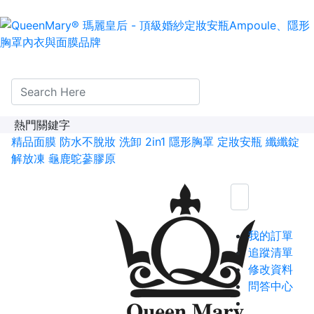
熱門關鍵字
精品面膜
防水不脫妝
洗卸 2in1
隱形胸罩
定妝安瓶
纖纖錠
解放凍
龜鹿鴕蔘膠原
我的訂單
追蹤清單
修改資料
問答中心