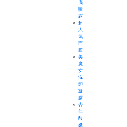
底
噴
霧
超
人
氣
面
膜
美
魔
女
洗
卸
凝
膠
杏
仁
酸
嫩