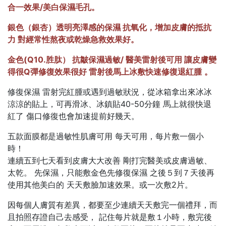
合一效果/美白保濕毛孔。
銀色（銀杏）透明亮澤感的保濕 抗氧化，增加皮膚的抵抗
力 對經常性熬夜或乾燥急救效果好。
金色(Q10.胜肽） 抗皺保濕過敏/ 醫美雷射後可用 讓皮膚變
得很Q彈修復效果很好 雷射後馬上冰敷快速修復退紅腫
。
修復保濕 雷射完紅腫或遇到過敏狀況，從冰箱拿出來冰冰
涼涼的貼上，可再滑冰、冰鎮貼40-50分鐘 馬上就很快退
紅了 傷口修復也會加速提前好幾天。
五款面膜都是過敏性肌膚可用 每天可用，每片敷一個小
時！
連續五到七天看到皮膚大大改善 剛打完醫美或皮膚過敏、
太乾。 先保濕，只能敷金色先修復保濕 之後５到７天後再
使用其他美白的 天天敷臉加速效果。或一次敷2片。
因每個人膚質有差異，都要至少連續天天敷完一個禮拜，而
且拍照存證自己去感受， 記住每片就是敷１小時，敷完後