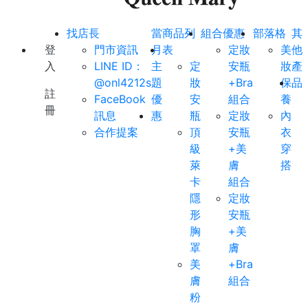
找店長
當
商品列
組合優惠
部落格
其
登
門市資訊
月
表
定妝
美
他
入
LINE ID：
主
定
安瓶
妝
產
@onl4212s
題
妝
+Bra
保
品
註
FaceBook
優
安
組合
養
冊
訊息
惠
瓶
定妝
內
合作提案
頂
安瓶
衣
級
+美
穿
萊
膚
搭
卡
組合
隱
定妝
形
安瓶
胸
+美
罩
膚
美
+Bra
膚
組合
粉