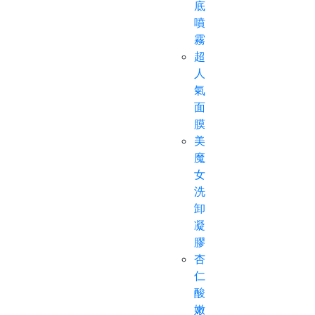
底
噴
霧
超
人
氣
面
膜
美
魔
女
洗
卸
凝
膠
杏
仁
酸
嫩