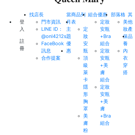
找店長
當
商品列
組合優惠
部落格
其
登
門市資訊
月
表
定妝
美
他
入
LINE ID：
主
定
安瓶
妝
產
@onl4212s
題
妝
+Bra
保
品
註
FaceBook
優
安
組合
養
冊
訊息
惠
瓶
定妝
內
合作提案
頂
安瓶
衣
級
+美
穿
萊
膚
搭
卡
組合
隱
定妝
形
安瓶
胸
+美
罩
膚
美
+Bra
膚
組合
粉