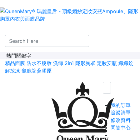
熱門關鍵字
精品面膜
防水不脫妝
洗卸 2in1
隱形胸罩
定妝安瓶
纖纖錠
解放凍
龜鹿鴕蔘膠原
我的訂單
追蹤清單
修改資料
問答中心