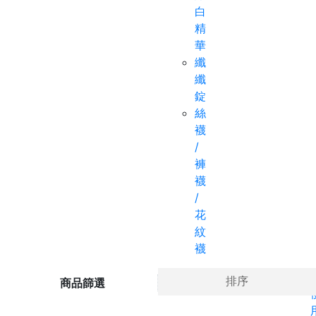
白
精
華
纖
纖
錠
絲
襪
/
褲
襪
/
花
紋
襪
Ho
排序
商品篩選