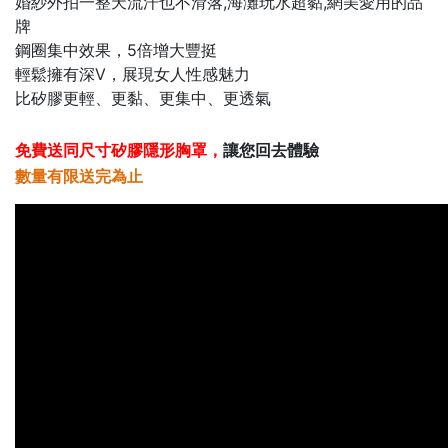
婚紗外拍一整天流汗也不滑落,海灘玩水超黏,網美愛用的品
牌
鋼圈集中效果，5倍增大豐挺
輕鬆擁有深V，展現女人性感魅力
比矽膠更輕、更黏、更集中、更透氣
免費送同尺寸矽膠隱形胸罩
，
讓您回去體驗
數量有限送完為止