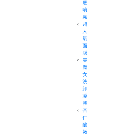
底
噴
霧
超
人
氣
面
膜
美
魔
女
洗
卸
凝
膠
杏
仁
酸
嫩