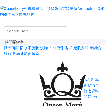
熱門關鍵字
精品面膜
防水不脫妝
洗卸 2in1
隱形胸罩
定妝安瓶
纖纖錠
解放凍
龜鹿鴕蔘膠原
我的訂單
追蹤清單
修改資料
問答中心