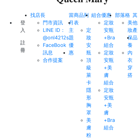
找店長
當
商品列
組合優惠
部落格
其
登
門市資訊
月
表
定妝
美
他
入
LINE ID：
主
定
安瓶
妝
產
@onl4212s
題
妝
+Bra
保
品
註
FaceBook
優
安
組合
養
冊
訊息
惠
瓶
定妝
內
合作提案
頂
安瓶
衣
級
+美
穿
萊
膚
搭
卡
組合
隱
定妝
形
安瓶
胸
+美
罩
膚
美
+Bra
膚
組合
粉