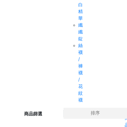
白
精
華
纖
纖
錠
絲
襪
/
褲
襪
/
花
紋
襪
Ho
排序
商品篩選